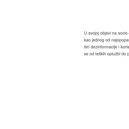
U svojoj objavi na socio
kao jednog od najopopasn
širi dezinformacije i kor
se od teških optužbi do