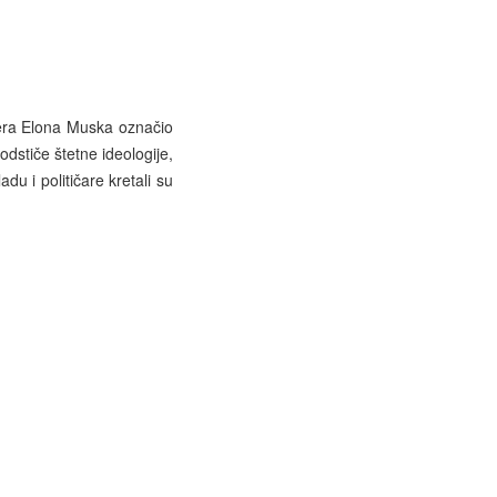
dera Elona Muska označio
dstiče štetne ideologije,
du i političare kretali su