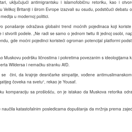
tari, uključujući antimigrantsku i islamofobičnu retoriku, kao i ot
 Velikoj Britaniji i širom Evrope izazvali su osudu, podstičući debatu 
 medija u modernoj politici.
 ponašanje odražava globalni trend moćnih pojedinaca koji koriste 
 i stvorili podele. „Ne radi se samo o jednom twitu ili jednoj osobi, na
ndu, gde moćni pojedinci koristeći ogroman potencijal platformi podst
o Muskovu podršku ličnostima i pokretima povezanim s ideologijama kr
rta Wildersa i nemačku stranku AfD.
o se
čini, da krajnje desničarke simpatije, vođene antimuslimansk
tijeg čoveka na svetu“, rekao je Yousaf.
jsku komparaciju sa prošlošću, on je istakao da Muskova retorika odra
 je naučila katastofalnim posledicama dopuštanja da mržnja prema zajed