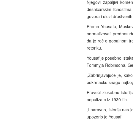
Njegovi zapaljivi komen
desničarskim ličnostima u
govora i ulozi društvenih
Prema Yousafu, Muskovo
normalizovali predrasude
da je reč o gobalnom tre
retoriku.
Yousaf je posebno istaka
Tommyja Robinsona, Gee
„Zabrinjavajuće je, kak
pokretačku snagu najboga
Praveći zlokobnu istori
populizam iz 1930-tih.
„I naravno, istorija nas
upozorio je Yousaf.