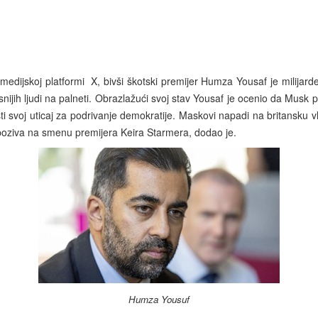
-medijskoj platformi
X, bivši škotski premijer Humza Yousaf je milijar
ijih ljudi na palneti. Obrazlažući svoj stav Yousaf je ocenio da Musk po
isti svoj uticaj za podrivanje demokratije. Maskovi napadi na britansku vla
 poziva na smenu premijera Keira Starmera, dodao je.
Humza Yousuf