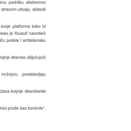
vorenu podršku ekstremno
o stranom uticaju, slobodi
svoje platforme kako bi
pisao je Yousufi navodeći
iču podele i antiislamsku
ajnje desnice uključujući
om mržnjom,
predstavljaju
žava krajnje desničarski
nici prođe bez kontrole“,