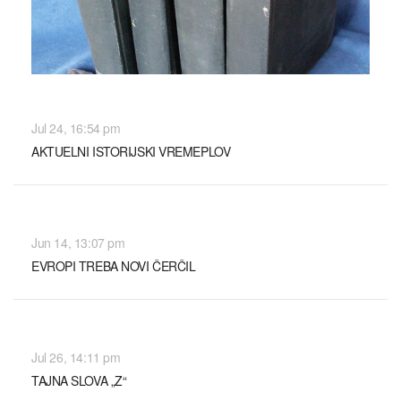
SVET
Jul 24, 16:54 pm
AKTUELNI ISTORIJSKI VREMEPLOV
SVET
Jun 14, 13:07 pm
EVROPI TREBA NOVI ČERČIL
SVET
Jul 26, 14:11 pm
TAJNA SLOVA „Z“