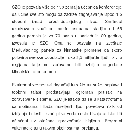
SZO je pozvala više od 190 zemalja učesnica konferencije
da učine sve što mogu da zadrže zagrejavanje ispod 1,5
stepeni iznad predindustrijskog nivoa. Smrtnost
uzrokovana vrućinom među osobama starijim od 65
godina porasla je za 70 posto u poslednjih 20 godina,
izvestila je SZO. Ona se pozvala na izveštaje
Međuvladinog panela za klimatske promene da skoro
polovina svetske populacije - oko 3,5 milijarde ljudi - živi u
regijama koje će verovatno biti ozbiljno pogođene
klimatskim promenama.
Ekstremni vremenski događaji kao što su suše, poplave i
toplotni talasi predstavljaju ogroman pritisak na
zdravstvene sisteme. SZO je istakla da se u katastrofama
sa stotinama hiljada raseljenih ljudi povećava rizik od
izbijanja bolesti. Izvori pitke vode često bivaju uništeni ili
oštećeni uz otežano sprovođenje higijene. Programi
vakcinacije su u takvim okolnostima
prekinuti.