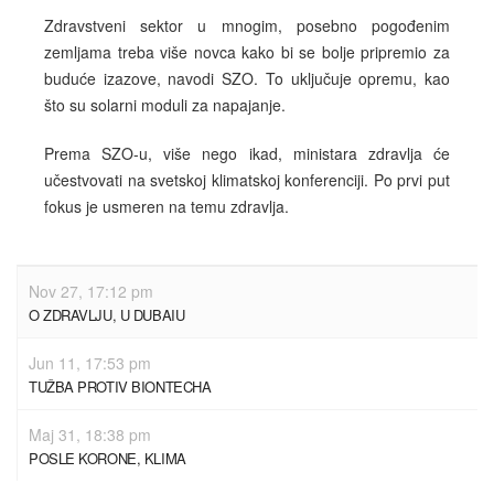
Zdravstveni sektor u mnogim, posebno pogođenim
zemljama treba više novca kako bi se bolje pripremio za
buduće izazove, navodi SZO. To uključuje opremu, kao
što su solarni moduli za napajanje.
Prema SZO-u, više nego ikad, ministara zdravlja će
učestvovati na svetskoj klimatskoj konferenciji. Po prvi put
fokus je usmeren na temu zdravlja.
Nov 27, 17:12 pm
O ZDRAVLJU, U DUBAIU
Jun 11, 17:53 pm
TUŽBA PROTIV BIONTECHA
Maj 31, 18:38 pm
POSLE KORONE, KLIMA