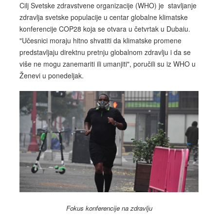
Cilj Svetske zdravstvene organizacije (WHO) je
stavljanje
zdravlja svetske populacije u centar globalne klimatske
konferencije COP28 koja se otvara u četvrtak u Dubaiu.
"Učesnici moraju hitno shvatiti da klimatske promene
predstavljaju direktnu pretnju globalnom zdravlju i da se
više ne mogu zanemariti ili umanjiti", poručili su iz WHO u
Ženevi u ponedeljak.
Fokus konferencije na zdravlju