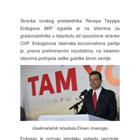
Stranka turskog predsednika Recepa Tayyipa
Erdogana AKP izgubila je na izborima za
gradonačelnika u Istanbulu od opozicione stranke
CHP. Erdoganova Islamska konzervativna partija
je, prema preliminarnim rezultatima, na lokalnim
izborima pretrpela velike gubitke širom zemlje.
Gradonačelnik Istanbula Ekrem Imamoglu
Erdogan je priznao istorijsku pobedu opozicije.