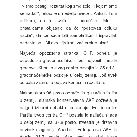
"Nismo postigli rezultat koji smo želeli i kojem smo
se nadali", rekao je u nedelju uveče u Ankari. Tom
prilikom, on je svojim – neobično tihim –
pristalicama objasnio da će “poštovati odluku
nacije”, da će sada biti samokritični i ispravljati
nedostatke. „Ali ovo nije kraj, već prekretnica“.
Najveća opoziciona stranka, CHP, odnela je
pobedu za gradonačelnike u pet najvećih turskih
gradova. Stranka levog centra osvojila je 35 od 81
gradonačelničke pozicije u celoj zemlji. Još uvek
se čeka zvanična objava konačnih rezultata.
Nakon skoro 98 posto obrađenih glasačkih listića
u zemlji, islamska konzervativna AKP doživela je
najgori izborni debakl u poslednje dve decenije.
Partija levog centra CHP postala je najjača snaga
u celoj zemlji sa 37,6 posto, izvestila je državna
novinska agencija Anadolu. Erdoganova AKP je
dobila 35,7 posto. Ako ovaj rezultat bude