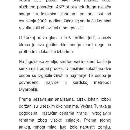
službeno potvrđen, AKP bi bila tek druga najjača
snaga na lokalnim izborima, po prvi put od
osnivanja 2002. godine. Očekuje se da će konačni
rezultati biti objavljeni u ponedeljak.
U Turkoj pravo glasa ima 61 milion ljudi, a odziv
birača je ove godine bio mnogo manji nego na
prethodnim lokalnim izborima.
Na jugoistoku zemlje, smrtonosni incident bacio je
senku na izborni proces. U nasilnim sukobima dve
osobe su izgubile život, a najmanje 15 osoba je
povređeno, najviše u kurdskoj metropoli
Diyarbakir.
Prema nezavisnim analizama, turski lokalni izbori
održani su u teškim okolnostima. Većina Turaka je
pogođena
rastućim cenama hrane i vrtoglavim
rentama zbog visoke inflacije. Prema jednoj
anketi, mnogi mladi ljudi žele napustiti zemlju.